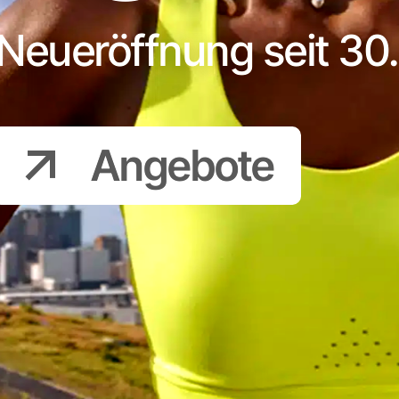
Neueröffnung seit 30. 
Angebote
-50%
-5
BAMA –
S
50% Rabatt*