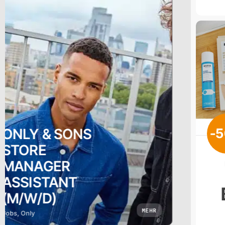
-
ONLY & SONS
VERKÄUFER IN
TEILZEIT
(M/W/D)
MEHR
Jobs, Only