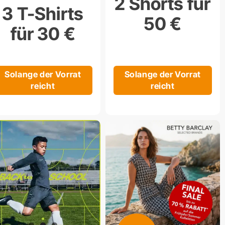
2 Shorts für
3 T-Shirts
50 €
für 30 €
Solange der Vorrat
Solange der Vorrat
reicht
reicht