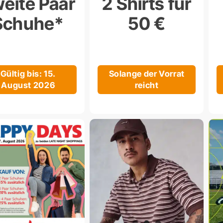
eite Paar
2 Shirts für
Schuhe*
50 €
Gültig bis: 15.
Solange der Vorrat
August 2026
reicht