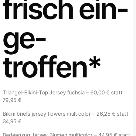
frisch ein­
ge­
troffen*
-50%
BAMA –
Saison-La
Triangel-Bikini-Top Jersey fuchsia – 60,00 € statt
79,95 €
% Rabatt*
mung:
Bikini briefs jersey flowers multicolor – 26,25 € statt
34,95 €
Badeanzug Jersey Blumen multicolor – 44,95 € statt