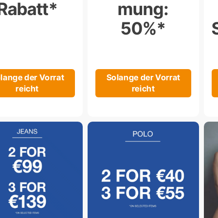
Rabatt*
mung:
50%*
lange der Vorrat
Solange der Vorrat
reicht
reicht