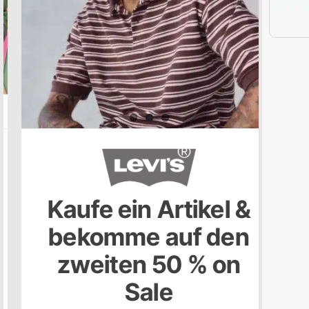
-7
Back to School*
Bis
F